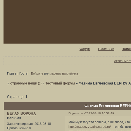
Форум
Участники
Поис
Активные 
Привет, Гость!
Войдите
или
зарегистрируйтесь
.
»
странные вещи )))
»
Тестовый форум
»
Фатима Евглевская ВЕРНУ
Страница:
1
Фатима Евглевская ВЕР
БЕЛАЯ ВОРОНА
Поделиться
2013-03-18 16:58:49
Новичок
Мой муж загулял совсем, я не знала, что
Зарегистрирован
: 2013-03-18
http://magsozvezdie.narod.ru/
, то я бы по
Приглашений:
0