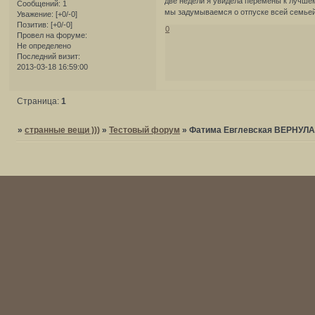
две недели я увидела перемены к лучшем
Сообщений:
1
мы задумываемся о отпуске всей семьей,
Уважение:
[+0/-0]
Позитив:
[+0/-0]
0
Провел на форуме:
Не определено
Последний визит:
2013-03-18 16:59:00
Страница:
1
»
странные вещи )))
»
Тестовый форум
»
Фатима Евглевская ВЕРНУ